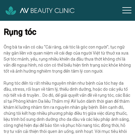
Rụng tóc
Ông bà ta vẫn có câu “Cái răng, cái tóc là góc con người”; tục ngữ
này gắn liền với quan niệm về cái đẹp của người Việt từ thuở xa xưa.
Sợi tóc mảnh, yếu, rụng nhiều khiến da đầu thưa thớt không chỉ là
vấn đề ngoại hình, nó còn có thể biểu hiện tình trạng sức khỏe không
tốt và ảnh hưởng nghiêm trọng đến tâm lý con người.
Rụng tóc đến từ rất nhiều nguyên nhân như bệnh của tóc hay da
đầu, stress, rối loạn về tâm lý, thiếu dinh dưỡng, hoặc do các yếu tố
nội tiết và di truyền… Do đó, dể giải quyết vấn đề về rụng tóc, các Bác
sĩ tại Phòng khám Da liễu Thẩm mỹ AV luôn dành thời gian để thăm
khám kĩ lưỡng nhằm tìm ra nguyên nhân gây bệnh. Bên cạnh đó,
chúng tôi kết hợp nhiều phương pháp điều trị giữa việc dùng thuốc,
liệu trình bổ sung dinh dưỡng cho da dầu và các liệu pháp ánh sáng,
công nghệ hiện đại để bảo tồn và phục hồi nang tóc; đồng thời, hỗ
trợ tư vấn cải thiện thói quen ăn uống, sinh hoạt. Với mục tiêu khôi