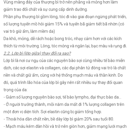
Vùng màng đáy của thượng bì trở nên phẳng và mỏng hơn làm
giảm trao đổi chất và sự cung cấp dinh dưỡng.
Phần phụ thượng bì gồm lông, tóc đi vào giai đoạn ngừng phát triển,
số lượng tuyến mồ hôi giảm 15% và tuyến bã giảm tiết bã nhờn (có
vai trò giữ ẩm, làm mềm da)
Da khô, mỏng, dễ rách hoặc bong tróc, nhạy cảm hơn với các kích
thích từ môi trường. Lông, tóc mỏng và ngắn lại, bạc màu và rụng đi.
2.2. Lớp bì (lớp giữa) thay đổi ra sao?
Lớp bì là nơi cư ngụ của các nguyên bào sợi cùng nhiều tế bào miễn
dịch, các sợi elastin và collagen, các đại phân tử đóng vai trò là chất
nền và chất giữ ẩm, cùng với hệ thống mạch máu và thần kinh. Do
đó, quá trình lão hóa của lớp bì gây nên rất nhiều sự thay đổi quan
trọng của da:
- Giảm số lượng nguyên bào sợi, tế bào lympho, đại thực bào da…
- Ở người trưởng thành, mỗi năm da mất đi 1% lượng collagen trên
một đơn vị diện tích. Sợi elastin cũng bị giảm tổng hợp.
- Thoái hóa dần chất nền, bề dày lớp bì giảm 20% sau tuổi 80.
- Mạch máu kém đàn hồi và trở nên giòn hơn, giảm mạng lưới mạch