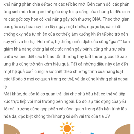
khả năng phân chia để tạo ra các tế bào mới. Bên cạnh đó, các phản
ứng sinh hóa trong cơ thể giúp duy trì sự sống của chúng ta đều sinh
ra các gốc oxy hóa có khả năng gây tổn thương DNA. Theo thời gian,
các gốc oxy hóa này tích lũy ngày một nhiều; ngược lại, các chất
chống oxy hóa tự nhiên của cơ thể giảm xuống khiến tế bào trở nên
suy yếu và hư hại. Hơn nữa, hệ thống miễn dịch của cũng “già đi” làm
giảm khả năng chống lại các tác nhân gây bệnh, cũng như sự sửa
chữa và tiêu diệt các tế bào tổn thương hay bất thường, các tế bào
ung thư cũng trở nên kém hiệu quả. Tất cả những điều này dẫn đến
một hệ quả cuối cùng là sự chết theo chương trình của hàng loạt
các tế bào ở mọi cơ quan trong cơ thể, và da cũng không phải ngoại
lệ.
Mặt khác, da còn là cơ quan trải dài che phủ hầu hết cơ thể và tiếp
xúc trực tiếp với môi trường bên ngoài. Do đó, sự tác động của yếu
tố môi trường cũng góp phần vô cùng quan trọng đến tiến trình lão
hóa da, đặc biệt không thể không kể đến vai trò của tia UV.