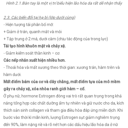
Hình 2.1.Bàn tay là một vị trí biểu hiện lão hóa da rất dễ nhận thấy
2.3. Các biến đổi tại hạ bì (lớp dưới cùng)
- Hiện tượng tái phân bố mỡ:
+ Giảm ở trán, quanh mắt và môi
+ Tập trung ở 2 má, dưới cằm (chịu tác động của trong lực)
Tái tạo hình khuôn mặt và chảy xệ.
- Giảm kiểm soát thần kinh – cơ.
Các nếp nhăn xuất hiện nhiều hơn.
- Thoái hóa và mất xương theo thời gian: xương trán, hàm trên và
hàm dưới.
Mất điểm bám của cơ và dây chằng, mất điểm tựa của mô mềm
gây ra chảy xệ, xóa nhòa ranh giới hàm – cổ.
Ở phụ nữ, hormone Estrogen đóng vai trò rất quan trọng trong khả
năng tổng hợp các chất dưỡng ẩm tự nhiên và giữ nước cho da, kích
thích sản sinh collagen và tham gia điều hòa đáp ứng miễn dịch. Khi
bước vào thời kì mãn kinh, lượng Estrogen sụt giảm nghiêm trọng
đến 90%, làm nặng nề và rõ nét hơn các dấu hiệu lão hóa da ở nữ