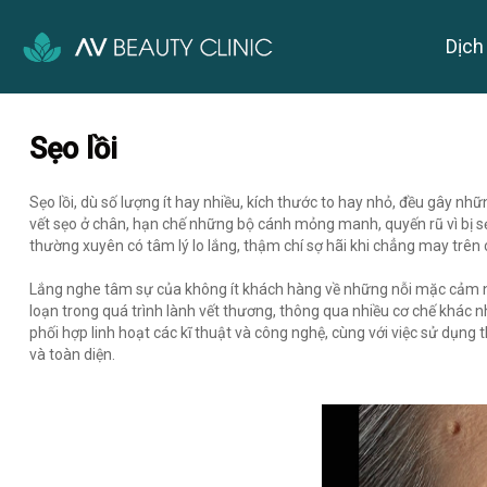
Dịch
Sẹo lồi
Sẹo lồi, dù số lượng ít hay nhiều, kích thước to hay nhỏ, đều gây n
vết sẹo ở chân, hạn chế những bộ cánh mỏng manh, quyến rũ vì bị sẹo 
thường xuyên có tâm lý lo lắng, thậm chí sợ hãi khi chẳng may trên
Lắng nghe tâm sự của không ít khách hàng về những nỗi mặc cảm này, 
loạn trong quá trình lành vết thương, thông qua nhiều cơ chế khác
phối hợp linh hoạt các kĩ thuật và công nghệ, cùng với việc sử dụng 
và toàn diện.