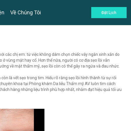
ện
Về Chúng Tôi
Đặt Lịch
 với các chị em: từ việc không dám chọn chiếc váy ngắn xinh xắn do
o ở vùng mặt hay cổ. Hơn thế nữa, người có cơ địa sẹo lồi vẫn
hưởng về mặt thẩm mỹ, sẹo lồi còn có thể gây ra ngứa và đau nhức.
n là vết sẹo trong tim. Hiểu rõ rằng sẹo lồi hình thành từ sự rối
sĩ chuyên khoa tại Phòng khám Da liễu Thẩm mỹ AV luôn tìm cách
o khách hàng những liệu trình phù hợp nhất, nhằm đạt hiệu quả tối ưu