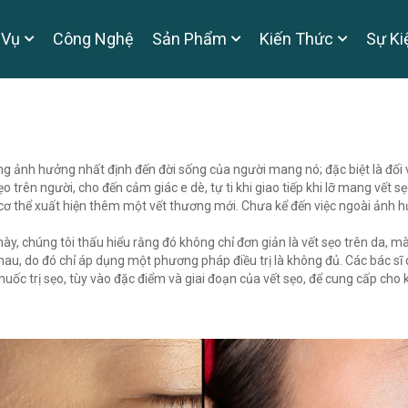
 Vụ
Công Nghệ
Sản Phẩm
Kiến Thức
Sự Ki
hững ảnh hưởng nhất định đến đời sống của người mang nó; đặc biệt là đối
trên người, cho đến cảm giác e dè, tự ti khi giao tiếp khi lỡ mang vết sẹ
 cơ thể xuất hiện thêm một vết thương mới. Chưa kể đến việc ngoài ảnh 
chúng tôi thấu hiểu rằng đó không chỉ đơn giản là vết sẹo trên da, mà cò
 nhau, do đó chỉ áp dụng một phương pháp điều trị là không đủ. Các bác 
thuốc trị sẹo, tùy vào đặc điểm và giai đoạn của vết sẹo, để cung cấp ch